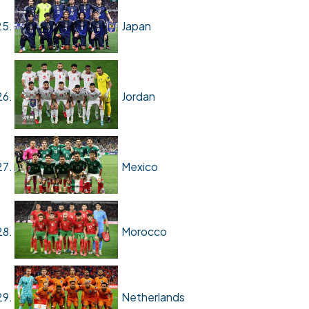
Japan
Jordan
Mexico
Morocco
Netherlands