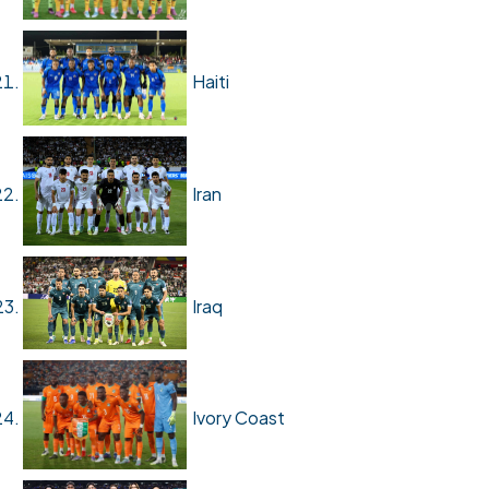
Haiti
Iran
Iraq
Ivory Coast