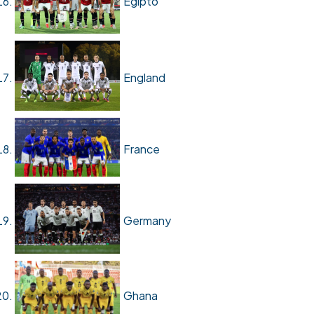
Egipto
England
France
Germany
Ghana