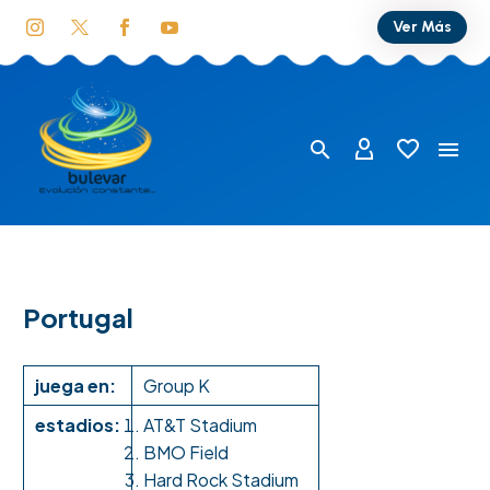
Ver Más
Portugal
juega en:
Group K
estadios:
AT&T Stadium
BMO Field
Hard Rock Stadium