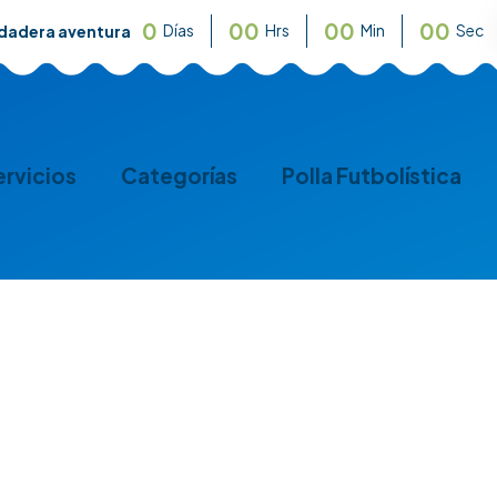
0
0
0
0
0
0
0
Días
Hrs
Min
Sec
rdadera aventura
ervicios
Categorías
Polla Futbolística