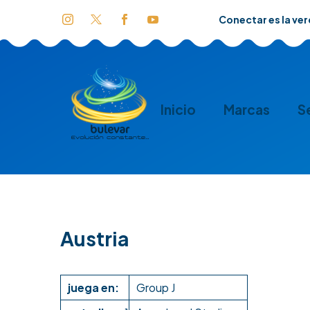
Conectar es la ve
Inicio
Marcas
S
Austria
juega en:
Group J