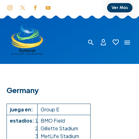
Ver Más
Germany
juega en:
Group E
estadios:
BMO Field
Gillette Stadium
MetLife Stadium