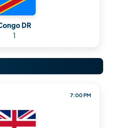
Congo DR
1
7:00 PM