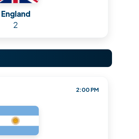
England
2
2:00 PM