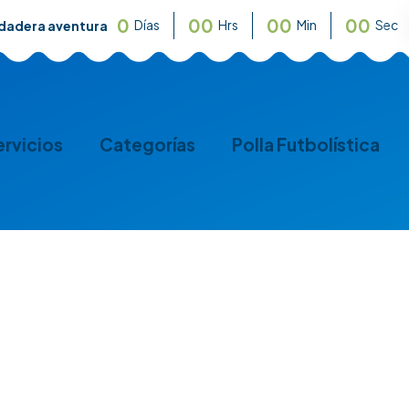
0
0
0
0
0
0
0
Días
Hrs
Min
Sec
rdadera aventura
ervicios
Categorías
Polla Futbolística