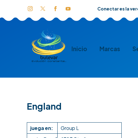
Conectar es la ve
Inicio
Marcas
S
England
juega en:
Group L