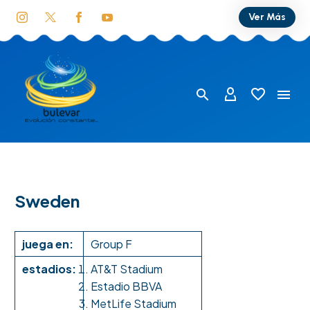
Ver Más
Sweden
juega en:
Group F
estadios:
AT&T Stadium
Estadio BBVA
MetLife Stadium