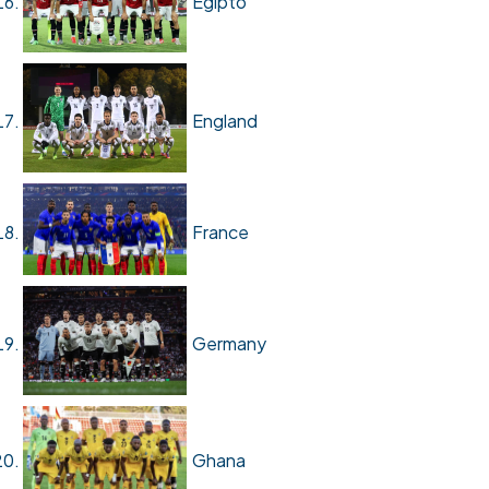
Egipto
England
France
Germany
Ghana