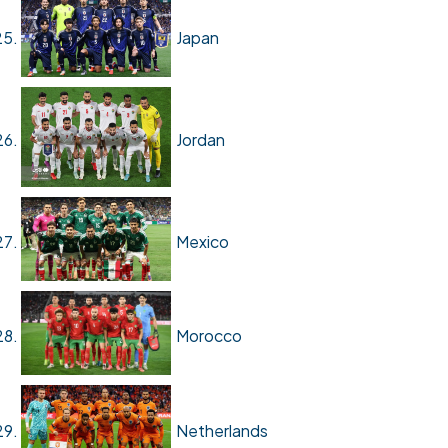
Japan
Jordan
Mexico
Morocco
Netherlands