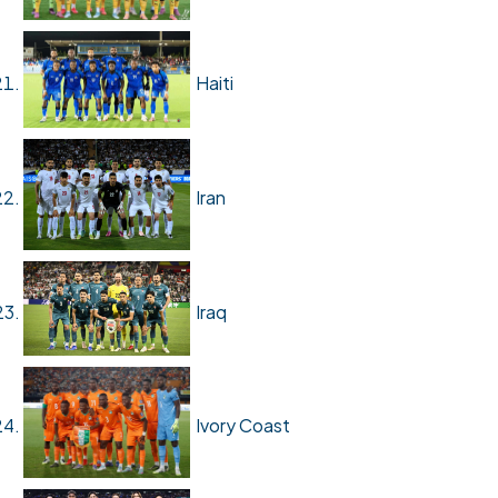
Haiti
Iran
Iraq
Ivory Coast