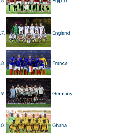
Egipto
England
France
Germany
Ghana