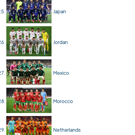
Japan
Jordan
Mexico
Morocco
Netherlands