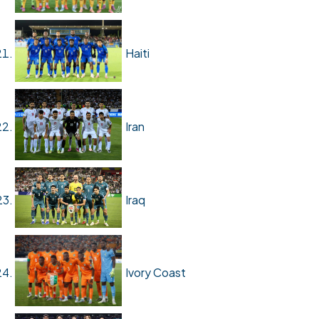
Haiti
Iran
Iraq
Ivory Coast