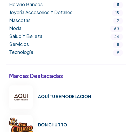
Horario Bancos
11
Joyería Accesorios Y Detalles
15
Mascotas
2
Moda
60
Salud Y Belleza
44
Servicios
11
Tecnología
9
Marcas Destacadas
AQUÍ TU REMODELACIÓN
DON CHURRO