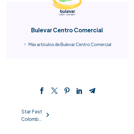
Bulevar Centro Comercial
Más artículos de Bulevar Centro Comercial
Navegación
Star Fest
Colombia
de
Collectors
2024 se toma