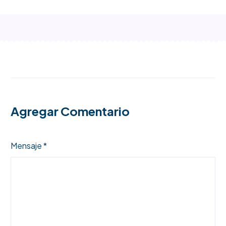
entradas
el Centro
Comercial
Bulevar
Agregar Comentario
Mensaje *