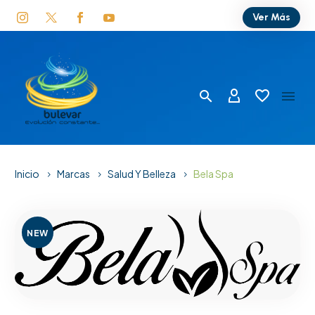
Ver Más
Inicio
Marcas
Salud Y Belleza
Bela Spa
NEW