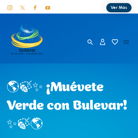
Ver Más
🌎🍃✨ ¡Muévete
Verde con Bulevar!
✨🍃🌎