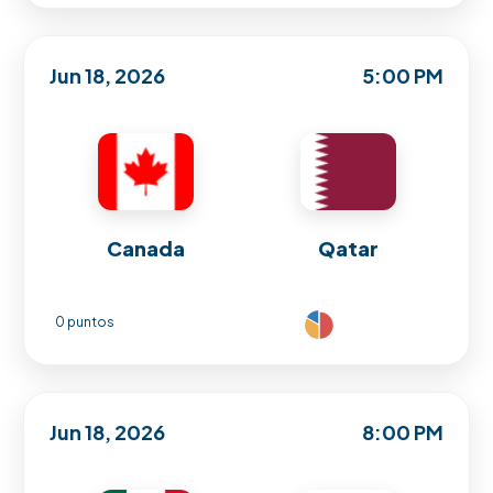
Jun 18, 2026
5:00 PM
Canada
Qatar
0 puntos
Jun 18, 2026
8:00 PM