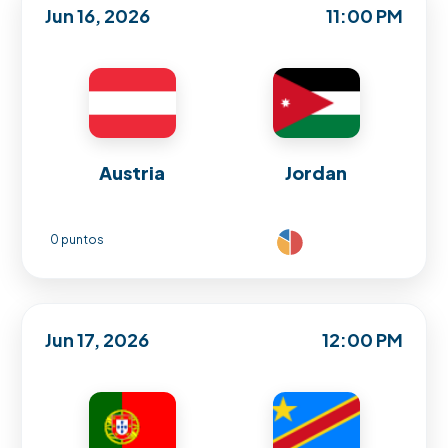
Jun 16, 2026
11:00 PM
Austria
Jordan
0 puntos
Jun 17, 2026
12:00 PM