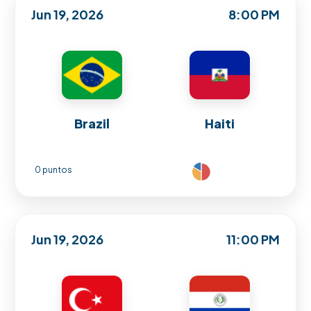
Jun 19, 2026
8:00 PM
Brazil
Haiti
0 puntos
Jun 19, 2026
11:00 PM