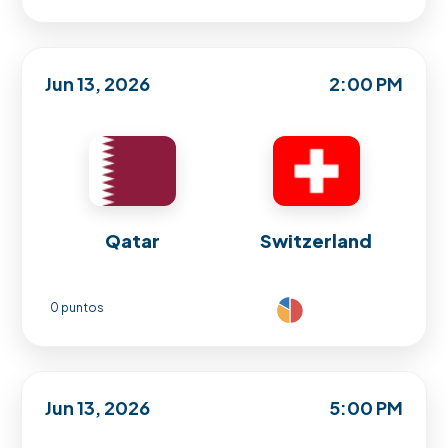
Jun 13, 2026
2:00 PM
Qatar
Switzerland
0 puntos
Jun 13, 2026
5:00 PM