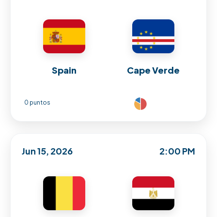
Spain
Cape Verde
0 puntos
Jun 15, 2026
2:00 PM