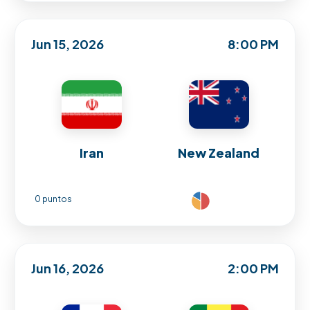
Jun 15, 2026
8:00 PM
Iran
New Zealand
0 puntos
Jun 16, 2026
2:00 PM