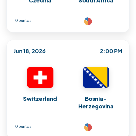
Czechia
South Africa
0 puntos
Jun 18, 2026
2:00 PM
Switzerland
Bosnia-
Herzegovina
0 puntos