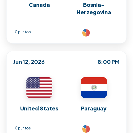
Canada
Bosnia-
Herzegovina
0 puntos
Jun 12, 2026
8:00 PM
United States
Paraguay
0 puntos