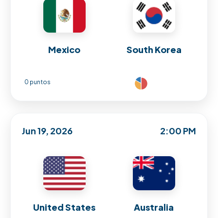
Mexico
South Korea
0 puntos
Jun 19, 2026
2:00 PM
United States
Australia