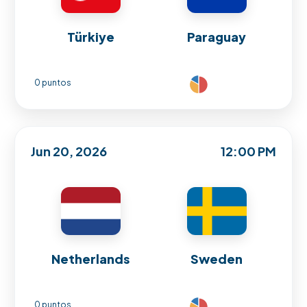
Türkiye
Paraguay
0 puntos
Jun 20, 2026
12:00 PM
Netherlands
Sweden
0 puntos