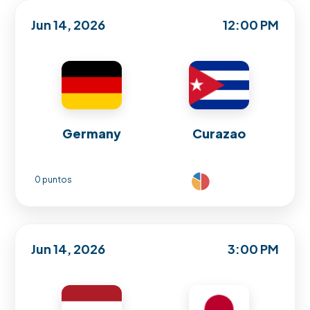
Jun 14, 2026
12:00 PM
Germany
Curazao
0 puntos
Jun 14, 2026
3:00 PM