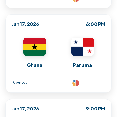
Jun 17, 2026
6:00 PM
Ghana
Panama
0 puntos
Jun 17, 2026
9:00 PM