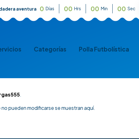
0
0
0
0
0
0
0
Días
Hrs
Min
Sec
rdadera aventura
ervicios
Categorías
Polla Futbolística
rgas555
.
e no pueden modificarse se muestran aquí.