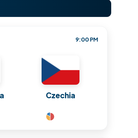
9:00 PM
ea
Czechia