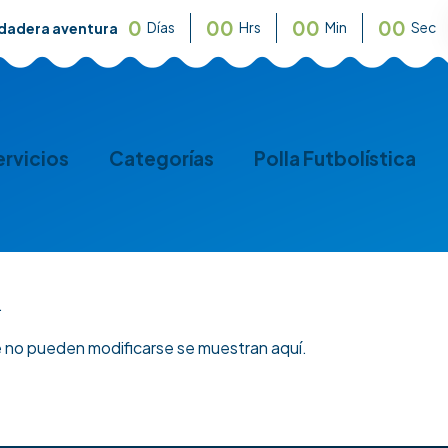
0
0
0
0
0
0
0
Días
Hrs
Min
Sec
rdadera aventura
ervicios
Categorías
Polla Futbolística
.
e no pueden modificarse se muestran aquí.