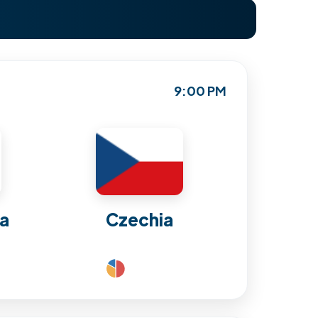
9:00 PM
ea
Czechia