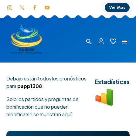
Ver Más
Debajo están todos los pronósticos
Estadísticas
para
papp1308
.
Solo los partidos y preguntas de
bonificación que no pueden
modificarse se muestran aquí.