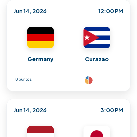
Jun 14, 2026
12:00 PM
Germany
Curazao
0 puntos
Jun 14, 2026
3:00 PM