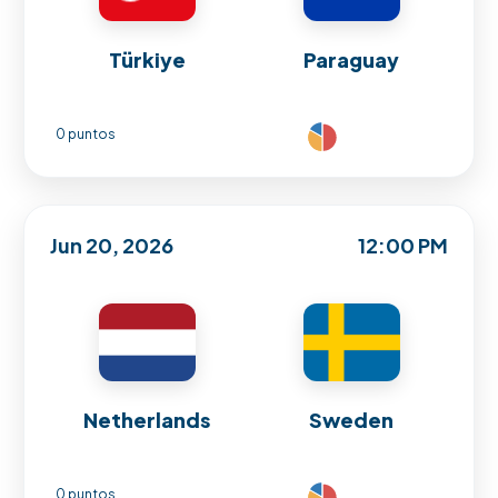
Türkiye
Paraguay
0 puntos
Jun 20, 2026
12:00 PM
Netherlands
Sweden
0 puntos