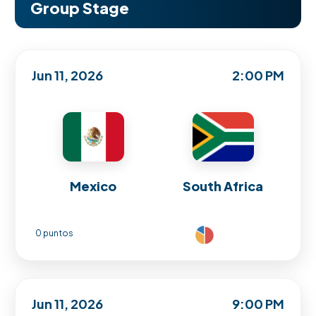
Group Stage
Jun 11, 2026
2:00 PM
Mexico
South Africa
0 puntos
Jun 11, 2026
9:00 PM