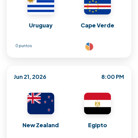
Uruguay
Cape Verde
0 puntos
Jun 21, 2026
8:00 PM
New Zealand
Egipto