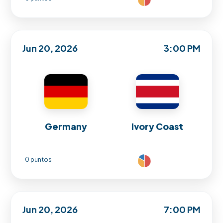
Jun 20, 2026
3:00 PM
Germany
Ivory Coast
0 puntos
Jun 20, 2026
7:00 PM