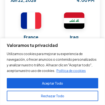
Jun 22, 2026
4:00 PM
France
Iraq
Valoramos tu privacidad
0 puntos
Utilizamos cookies para mejorar su experiencia de
navegación, ofrecer anuncios o contenido personalizados
y analizar nuestro tráfico. Al hacer clic en "Aceptar todo",
acepta nuestro uso de cookies.
Política de cookies
Jun 22, 2026
7:00 PM
Aceptar Todo
Pagos PSE
Rechazar Todo