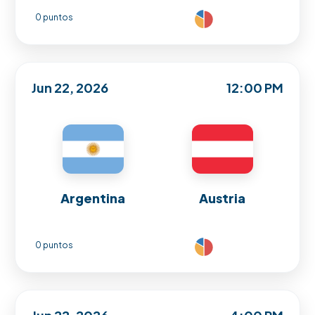
0 puntos
Jun 22, 2026
12:00 PM
Argentina
Austria
0 puntos