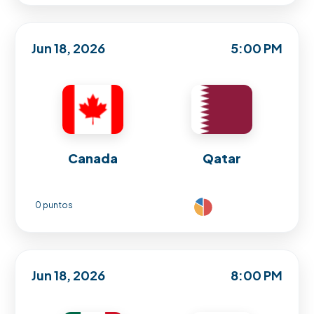
Jun 18, 2026
5:00 PM
Canada
Qatar
0 puntos
Jun 18, 2026
8:00 PM