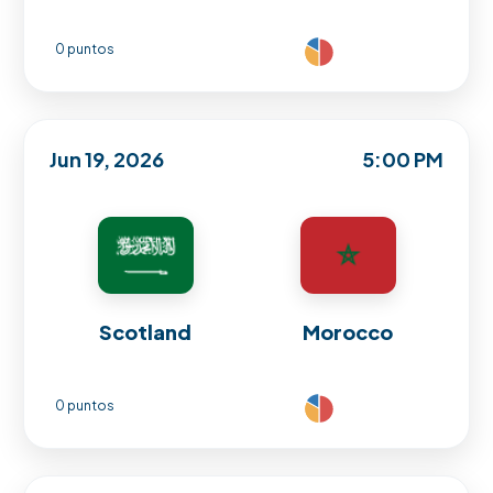
0 puntos
Jun 19, 2026
5:00 PM
Scotland
Morocco
0 puntos