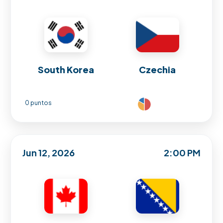
South Korea
Czechia
0 puntos
Jun 12, 2026
2:00 PM