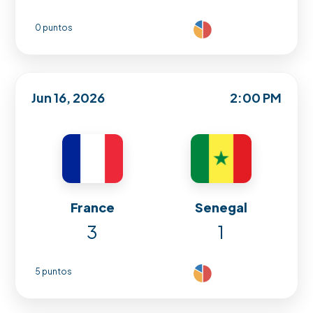
0 puntos
Jun 16, 2026
2:00 PM
France
Senegal
3
1
5 puntos