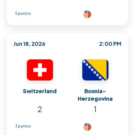
5 puntos
Jun 18, 2026
2:00 PM
Switzerland
Bosnia-
Herzegovina
2
1
3 puntos