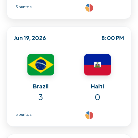
3 puntos
Jun 19, 2026
8:00 PM
Brazil
Haiti
3
0
5 puntos