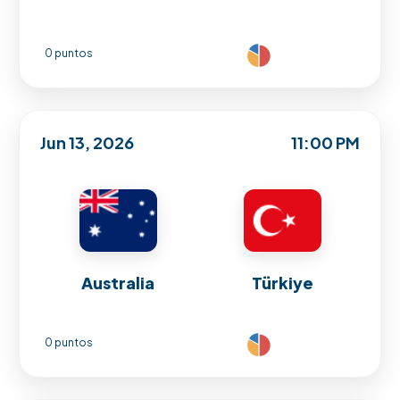
0 puntos
Jun 13, 2026
11:00 PM
Australia
Türkiye
0 puntos