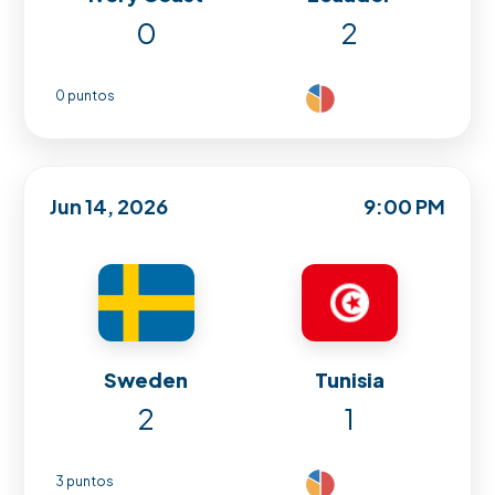
0
2
0 puntos
Jun 14, 2026
9:00 PM
Sweden
Tunisia
2
1
3 puntos