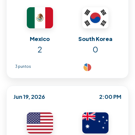
Mexico
South Korea
2
0
3 puntos
Jun 19, 2026
2:00 PM