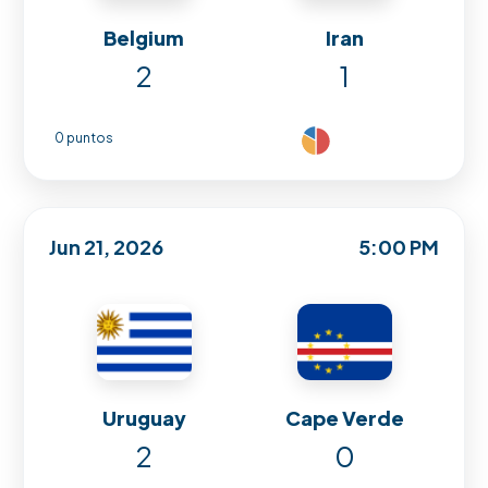
Belgium
Iran
2
1
0 puntos
Jun 21, 2026
5:00 PM
Uruguay
Cape Verde
2
0