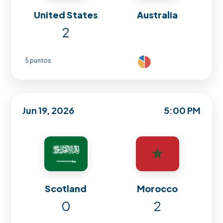
United States
Australia
2
5 puntos
Jun 19, 2026
5:00 PM
Scotland
Morocco
0
2