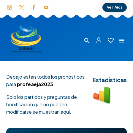
Ver Más
Debajo están todos los pronósticos
Estadísticas
para
profeaeja2023
.
Solo los partidos y preguntas de
bonificación que no pueden
modificarse se muestran aquí.