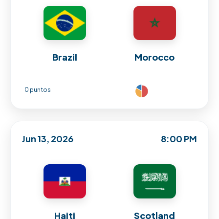
Brazil
Morocco
0 puntos
Jun 13, 2026
8:00 PM
Haiti
Scotland