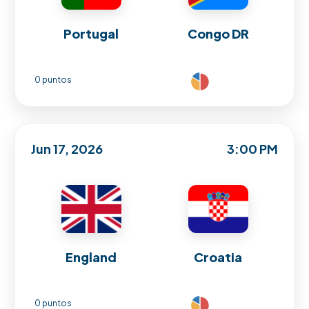
Portugal
Congo DR
0 puntos
Jun 17, 2026
3:00 PM
England
Croatia
0 puntos