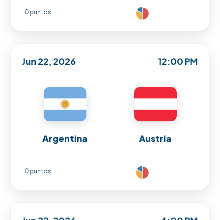
0 puntos
Jun 22, 2026
12:00 PM
Argentina
Austria
0 puntos