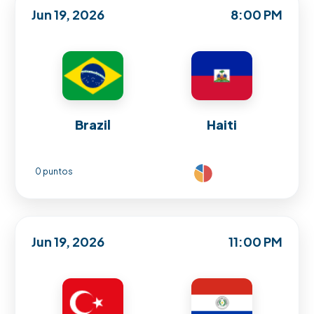
Jun 19, 2026
8:00 PM
Brazil
Haiti
0 puntos
Jun 19, 2026
11:00 PM