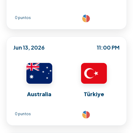
0 puntos
Jun 13, 2026
11:00 PM
Australia
Türkiye
0 puntos