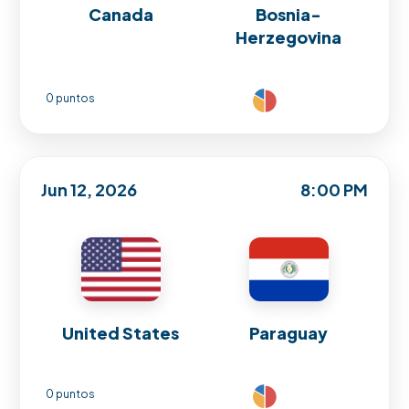
Canada
Bosnia-
Herzegovina
0 puntos
Jun 12, 2026
8:00 PM
United States
Paraguay
0 puntos