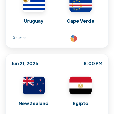
Uruguay
Cape Verde
0 puntos
Jun 21, 2026
8:00 PM
New Zealand
Egipto