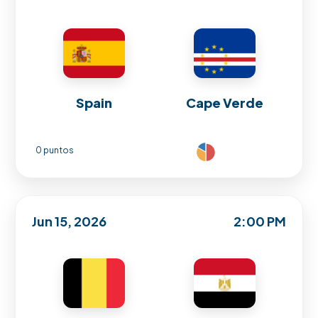
Spain
Cape Verde
0 puntos
Jun 15, 2026
2:00 PM