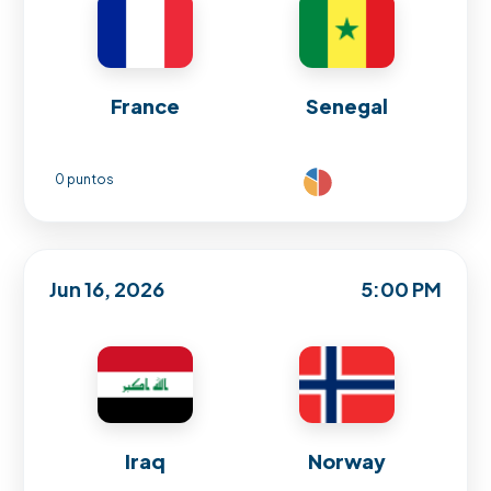
France
Senegal
0 puntos
Jun 16, 2026
5:00 PM
Iraq
Norway