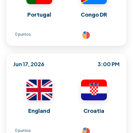
Portugal
Congo DR
0 puntos
Jun 17, 2026
3:00 PM
England
Croatia
0 puntos