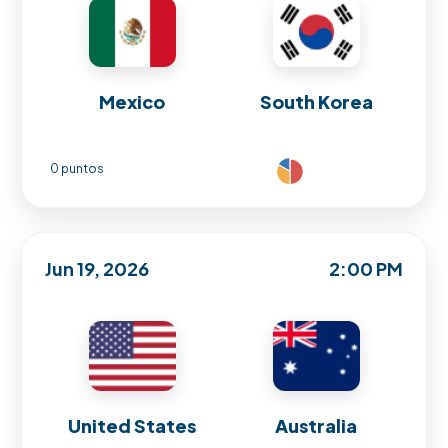
Mexico
South Korea
0 puntos
Jun 19, 2026
2:00 PM
United States
Australia