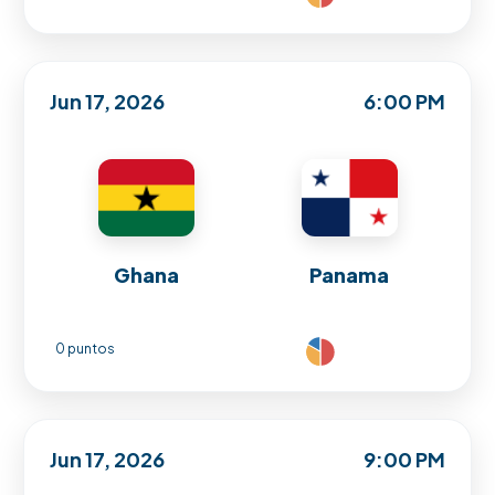
Jun 17, 2026
6:00 PM
Ghana
Panama
0 puntos
Jun 17, 2026
9:00 PM