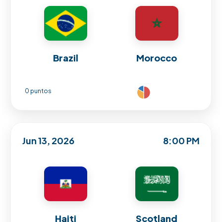
Brazil
Morocco
0 puntos
Jun 13, 2026
8:00 PM
Haiti
Scotland