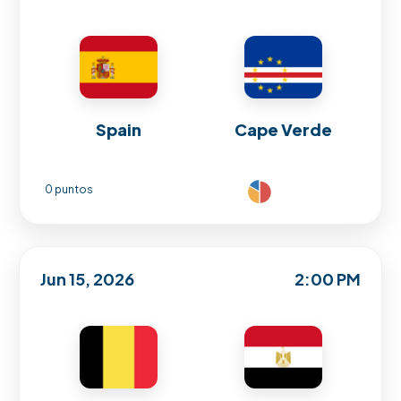
Spain
Cape Verde
0 puntos
Jun 15, 2026
2:00 PM