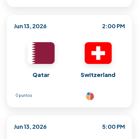
Jun 13, 2026
2:00 PM
Qatar
Switzerland
0 puntos
Jun 13, 2026
5:00 PM