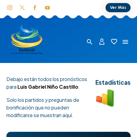
Ver Más
Debajo están todos los pronósticos
Estadísticas
para
Luis Gabriel Niño Castillo
.
Solo los partidos y preguntas de
bonificación que no pueden
modificarse se muestran aquí.