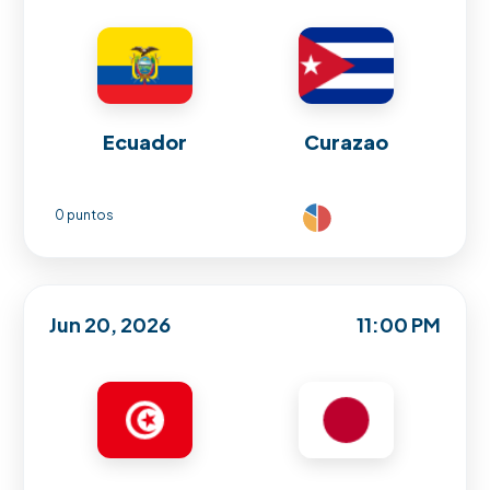
Ecuador
Curazao
0 puntos
Jun 20, 2026
11:00 PM