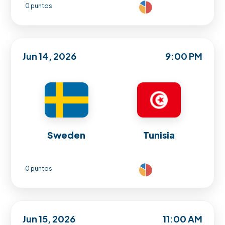
0 puntos
Jun 14, 2026
9:00 PM
Sweden
Tunisia
0 puntos
Jun 15, 2026
11:00 AM