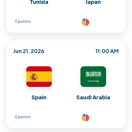
Tunisia
Japan
0 puntos
Jun 21, 2026
11:00 AM
Spain
Saudi Arabia
0 puntos