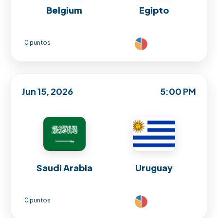
Belgium
Egipto
0 puntos
Jun 15, 2026
5:00 PM
Saudi Arabia
Uruguay
0 puntos