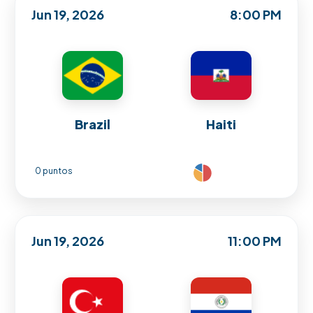
Jun 19, 2026
8:00 PM
Brazil
Haiti
0 puntos
Jun 19, 2026
11:00 PM