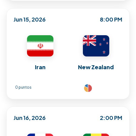
Jun 15, 2026
8:00 PM
Iran
New Zealand
0 puntos
Jun 16, 2026
2:00 PM