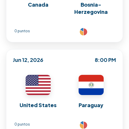
Canada
Bosnia-
Herzegovina
0 puntos
Jun 12, 2026
8:00 PM
United States
Paraguay
0 puntos