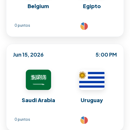
Belgium
Egipto
0 puntos
Jun 15, 2026
5:00 PM
Saudi Arabia
Uruguay
0 puntos