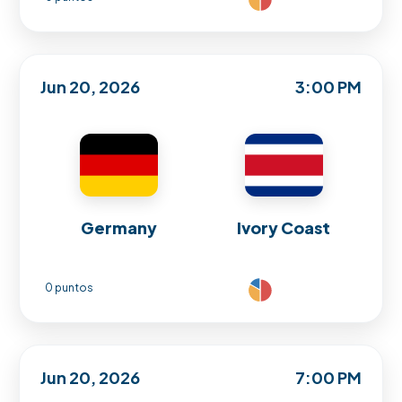
Jun 20, 2026
3:00 PM
Germany
Ivory Coast
0 puntos
Jun 20, 2026
7:00 PM