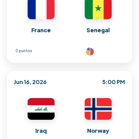
France
Senegal
0 puntos
Jun 16, 2026
5:00 PM
Iraq
Norway