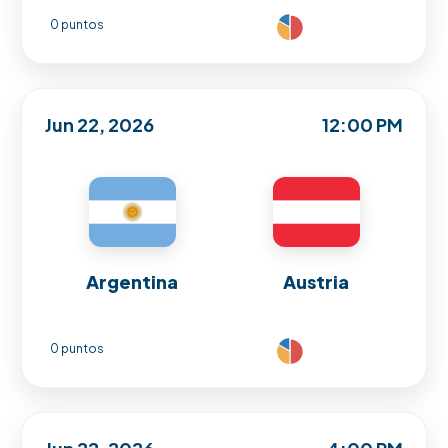
0 puntos
Jun 22, 2026
12:00 PM
Argentina
Austria
0 puntos