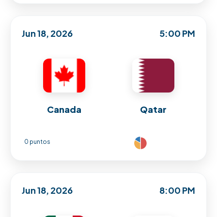
Jun 18, 2026
5:00 PM
Canada
Qatar
0 puntos
Jun 18, 2026
8:00 PM