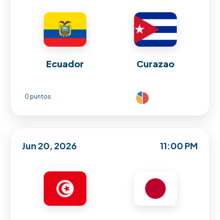
Ecuador
Curazao
0 puntos
Jun 20, 2026
11:00 PM