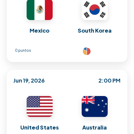
Mexico
South Korea
0 puntos
Jun 19, 2026
2:00 PM
United States
Australia