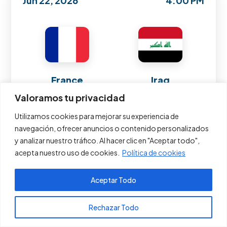
Jun 22, 2026
4:00 PM
France
Iraq
Valoramos tu privacidad
0 puntos
Utilizamos cookies para mejorar su experiencia de
navegación, ofrecer anuncios o contenido personalizados
y analizar nuestro tráfico. Al hacer clic en "Aceptar todo",
acepta nuestro uso de cookies.
Política de cookies
Jun 22, 2026
7:00 PM
Aceptar Todo
Pagos PSE
Rechazar Todo