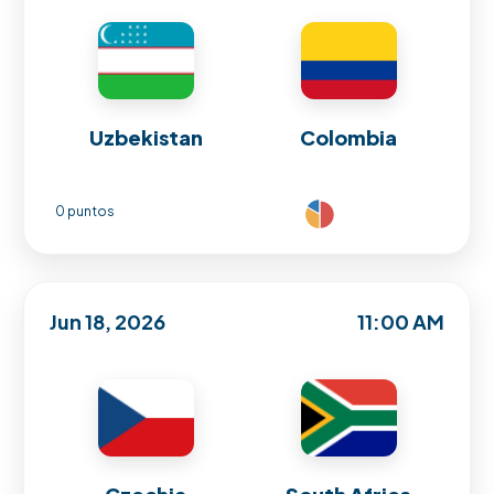
Uzbekistan
Colombia
0 puntos
Jun 18, 2026
11:00 AM