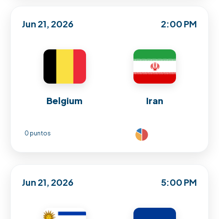
Jun 21, 2026
2:00 PM
Belgium
Iran
0 puntos
Jun 21, 2026
5:00 PM