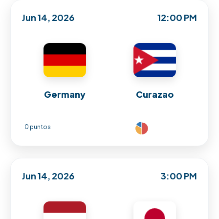
Jun 14, 2026
12:00 PM
Germany
Curazao
0 puntos
Jun 14, 2026
3:00 PM