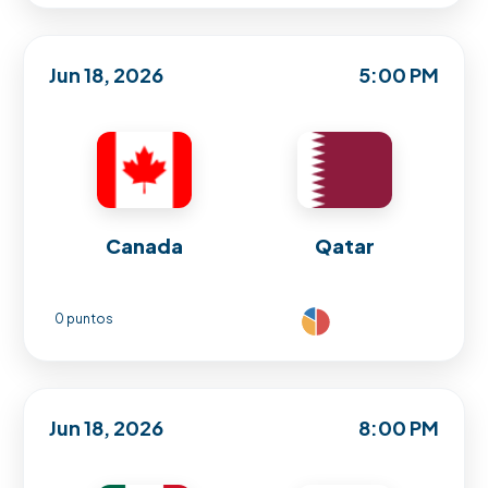
Jun 18, 2026
5:00 PM
Canada
Qatar
0 puntos
Jun 18, 2026
8:00 PM