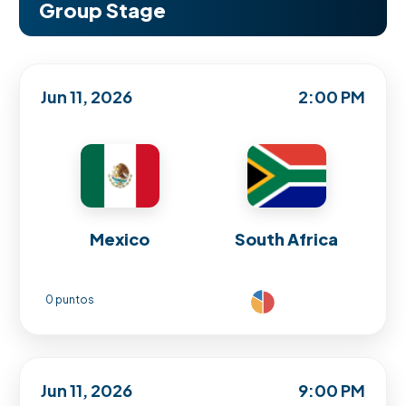
Group Stage
Jun 11, 2026
2:00 PM
Mexico
South Africa
0 puntos
Jun 11, 2026
9:00 PM