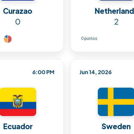
Curazao
Netherlan
0
2
0 puntos
6:00 PM
Jun 14, 2026
Ecuador
Sweden