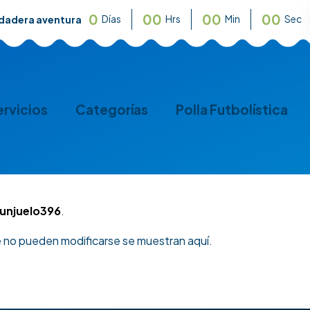
0
0
0
0
0
0
0
Días
Hrs
Min
Sec
rdadera aventura
ervicios
Categorías
Polla Futbolística
unjuelo396
.
e no pueden modificarse se muestran aquí.