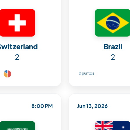
Switzerland
Brazil
2
2
0 puntos
8:00 PM
Jun 13, 2026