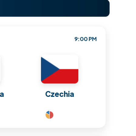
9:00 PM
ea
Czechia