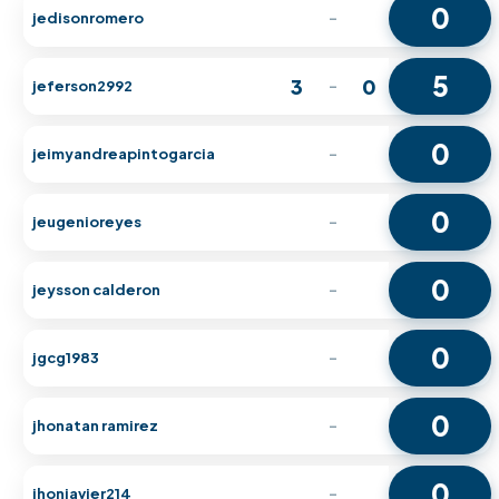
0
jedisonromero
-
5
3
0
jeferson2992
-
0
jeimyandreapintogarcia
-
0
jeugenioreyes
-
0
jeysson calderon
-
0
jgcg1983
-
0
jhonatan ramirez
-
0
jhonjavier214
-