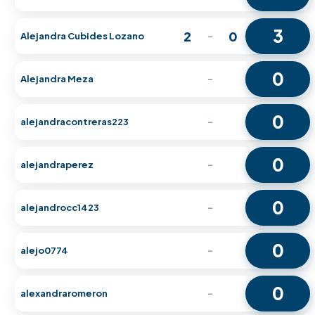
3
2
0
Alejandra Cubides Lozano
-
0
Alejandra Meza
-
0
alejandracontreras223
-
0
alejandraperez
-
0
alejandrocc1423
-
0
alejo0774
-
0
alexandraromeron
-