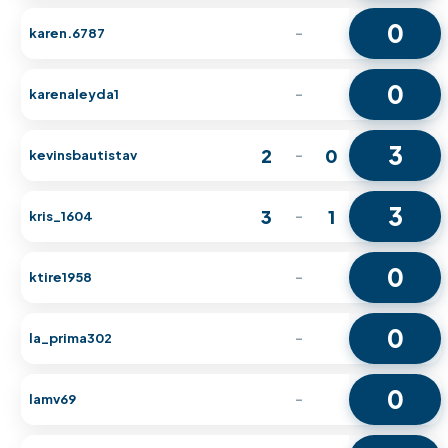
0
karen.6787
-
0
karenaleyda1
-
3
2
0
kevinsbautistav
-
3
3
1
kris_1604
-
0
ktire1958
-
0
la_prima302
-
0
lamv69
-