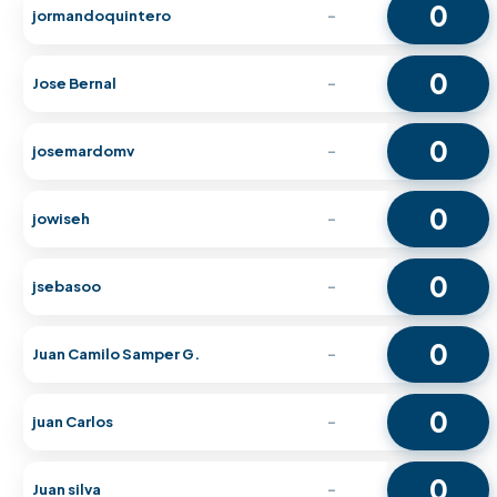
0
jormandoquintero
-
0
Jose Bernal
-
0
josemardomv
-
0
jowiseh
-
0
jsebasoo
-
0
Juan Camilo Samper G.
-
0
juan Carlos
-
0
Juan silva
-