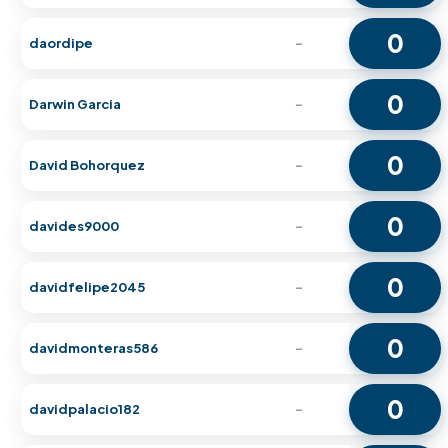
0
daordipe
-
0
Darwin Garcia
-
0
David Bohorquez
-
0
davides9000
-
0
davidfelipe2045
-
0
davidmonteras586
-
0
davidpalacio182
-