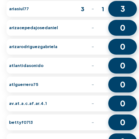
3
3
1
ariasiul77
-
0
arizacepedajosedaniel
-
0
arizarodriguezgabriela
-
0
atlantidasonido
-
0
atlguerrero75
-
0
av.at.a.c.af.ar.4.1
-
0
bettyf0713
-