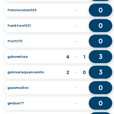
0
franciscomar025
-
0
frankforo1321
-
0
ftotti711
-
3
4
1
gaboveloza
-
3
2
0
galvisariasjuancamilo
-
0
gazamudioc
-
0
geduar77
-