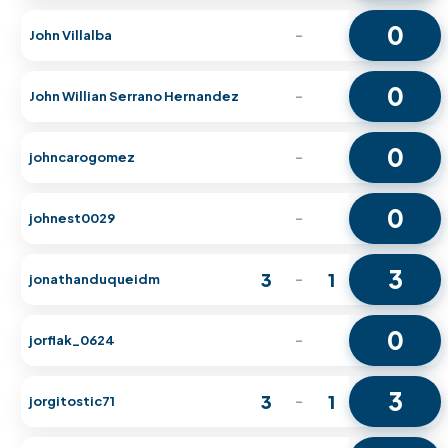
0
John Villalba
-
0
John Willian Serrano Hernandez
-
0
johncarogomez
-
0
johnest0029
-
3
3
1
jonathanduqueidm
-
0
jorflak_0624
-
3
3
1
jorgitostic71
-