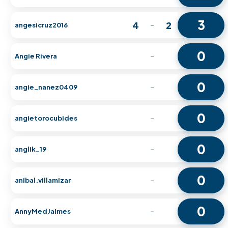
3
4
2
angesicruz2016
-
0
Angie Rivera
-
0
angie_nanez0409
-
0
angietorocubides
-
0
anglik_19
-
0
anibal.villamizar
-
0
AnnyMedJaimes
-