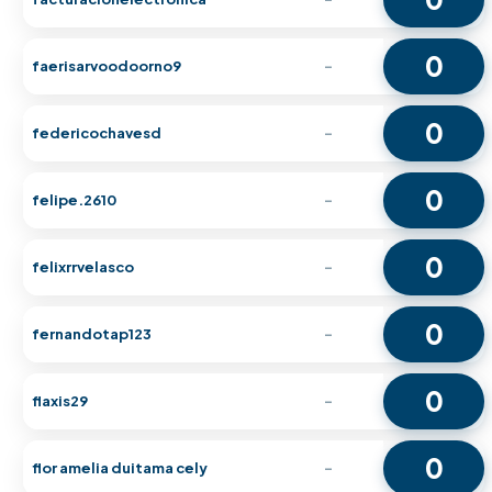
0
faerisarvoodoorno9
-
0
federicochavesd
-
0
felipe.2610
-
0
felixrrvelasco
-
0
fernandotap123
-
0
flaxis29
-
0
flor amelia duitama cely
-