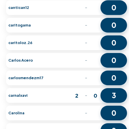
0
cantican12
-
0
caritogama
-
0
caritoloz.26
-
0
Carlos Acero
-
0
carlosmendezm17
-
3
2
0
carnalxavi
-
0
Carolina
-