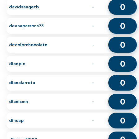
0
davidsangetb
-
0
deanaparsons73
-
0
decolorchocolate
-
0
diaepic
-
0
dianalarrota
-
0
dianismn
-
0
dincap
-