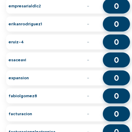
0
empresarialdlc2
-
0
erikanrodriguez1
-
0
eruiz-4
-
0
esaceavi
-
0
expansion
-
0
fabiolgomez8
-
0
facturacion
-
0
facturacionelectronica
-