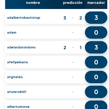
nombre
predicción
marcador
3
3
2
adalbertobautistap
-
0
adam
-
3
2
1
adelaidarondons
-
0
afelipebarra
-
0
afgiraldo
-
0
aforero8611
-
0
albertomorse
-