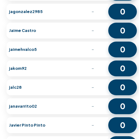
0
jagonzalez2985
-
0
Jaime Castro
-
0
jaimehvalco5
-
0
jakom92
-
0
jalc28
-
0
janavarrito02
-
0
Javier Pinto Pinto
-