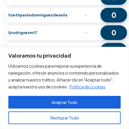
0
lizethpaoladominguezdeavila
-
0
ljrodriguezm17
-
0
Lopez
-
Valoramos tu privacidad
Utilizamos cookies para mejorar su experiencia de
0
lpamelavilarias
-
navegación, ofrecer anuncios o contenido personalizados
y analizar nuestro tráfico. Al hacer clic en "Aceptar todo",
0
lu.m.e.nj.a.s.on.038.
-
acepta nuestro uso de cookies.
Política de cookies
0
Aceptar Todo
lucerochb
-
Pagos PSE
Rechazar Todo
0
Luis Eduardo Pachón Acero
-