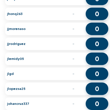
0
jhonq263
-
0
jjmorenaso
-
0
jjrodriguez
-
0
jlemidy05
-
0
jlgd
-
0
jlopezsa25
-
0
johancruz337
-