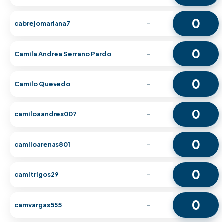
0
cabrejomariana7
-
0
Camila Andrea Serrano Pardo
-
0
Camilo Quevedo
-
0
camiloaandres007
-
0
camiloarenas801
-
0
camitrigos29
-
0
camvargas555
-