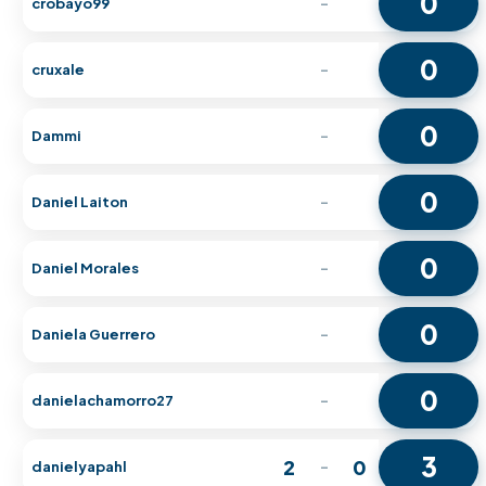
0
crobayo99
-
0
cruxale
-
0
Dammi
-
0
Daniel Laiton
-
0
Daniel Morales
-
0
Daniela Guerrero
-
0
danielachamorro27
-
3
2
0
danielyapahl
-