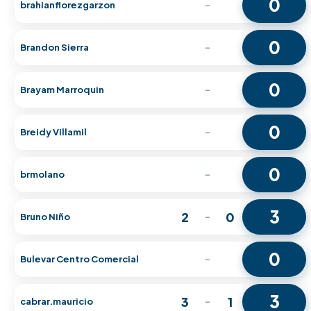
0
brahianflorezgarzon
-
0
Brandon Sierra
-
0
Brayam Marroquin
-
0
Breidy Villamil
-
0
brmolano
-
3
2
0
Bruno Niño
-
0
Bulevar Centro Comercial
-
3
3
1
cabrar.mauricio
-