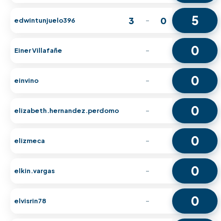
5
3
0
edwintunjuelo396
-
0
Einer Villafañe
-
0
einvino
-
0
elizabeth.hernandez.perdomo
-
0
elizmeca
-
0
elkin.vargas
-
0
elvisrin78
-