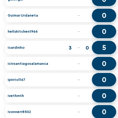
0
Guimar Urdaneta
-
0
hellskitchen1964
-
5
3
0
icardinho
-
0
icivsantiagosalamanca
-
0
ipinto1167
-
0
ivethmth
-
0
ivonnerr8502
-