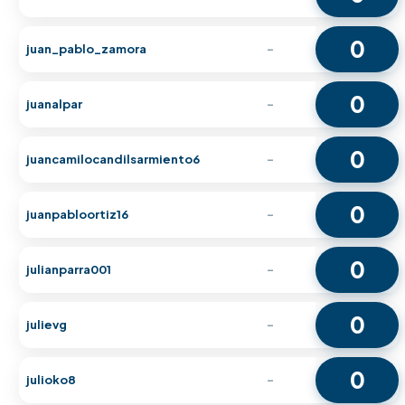
0
juan_pablo_zamora
-
0
juanalpar
-
0
juancamilocandilsarmiento6
-
0
juanpabloortiz16
-
0
julianparra001
-
0
julievg
-
0
julioko8
-