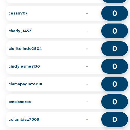
0
cesarrv07
-
0
charly_1493
-
0
cielitolindo2804
-
0
cindylesmes130
-
0
clamapagiatequi
-
0
cmcisneros
-
0
colombiaz7008
-