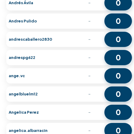
0
Andrés Ávila
-
0
Andres Pulido
-
0
andrescaballero2830
-
0
andrespg622
-
0
ange.vc
-
0
angelbluelm12
-
0
Angelica Perez
-
0
angelica.albarracin
-