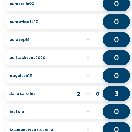
0
lauraarcila90
-
0
lauraovied1413
-
0
lauravep18
-
0
lauritachaves2020
-
0
leogaitan13
-
3
2
0
Liana carolina
-
0
linatole
-
0
lizcanonarvaez.camila
-