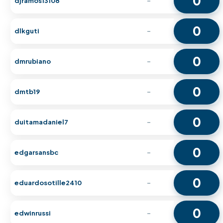
0
djramos13108
-
0
dlkguti
-
0
dmrubiano
-
0
dmtb19
-
0
duitamadaniel7
-
0
edgarsansbc
-
0
eduardosotille2410
-
0
edwinrussi
-