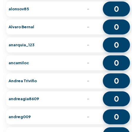
0
alonsov85
-
0
Alvaro Bernal
-
0
anarquia_123
-
0
ancamiloc
-
0
Andrea Triviño
-
0
andreagia8609
-
0
andreg009
-