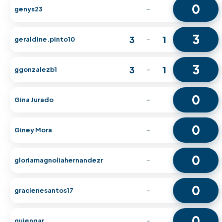
0
genys23
-
3
3
1
geraldine.pinto10
-
3
3
1
ggonzalezb1
-
0
Gina Jurado
-
0
Giney Mora
-
0
gloriamagnoliahernandezr
-
0
gracienesantos17
-
0
guiengar
-