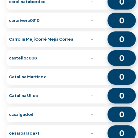
0
carolinatabordac
-
0
carorivera0310
-
0
Carrolin Mejí Corré Mejía Correa
-
0
castello3008
-
0
Catalina Martinez
-
0
Catalina Ulloa
-
0
ccsalgado6
-
0
cesarparada71
-