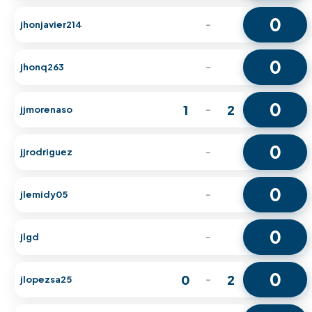
0
jhonjavier214
-
0
jhonq263
-
0
1
2
jjmorenaso
-
0
jjrodriguez
-
0
jlemidy05
-
0
jlgd
-
0
0
2
jlopezsa25
-