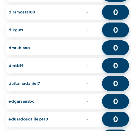
0
djramos13108
-
0
dlkguti
-
0
dmrubiano
-
0
dmtb19
-
0
duitamadaniel7
-
0
edgarsansbc
-
0
eduardosotille2410
-