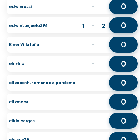
0
edwinrussi
-
0
1
2
edwintunjuelo396
-
0
Einer Villafañe
-
0
einvino
-
0
elizabeth.hernandez.perdomo
-
0
elizmeca
-
0
elkin.vargas
-
0
elvisrin78
-