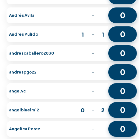
0
Andrés Ávila
-
0
1
1
Andres Pulido
-
0
andrescaballero2830
-
0
andrespg622
-
0
ange.vc
-
0
0
2
angelbluelm12
-
0
Angelica Perez
-