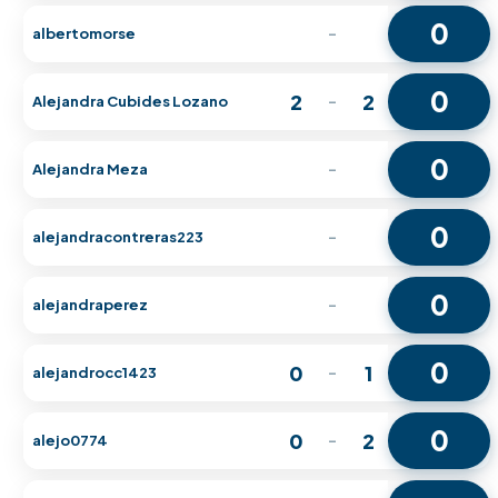
0
albertomorse
-
0
2
2
Alejandra Cubides Lozano
-
0
Alejandra Meza
-
0
alejandracontreras223
-
0
alejandraperez
-
0
0
1
alejandrocc1423
-
0
0
2
alejo0774
-