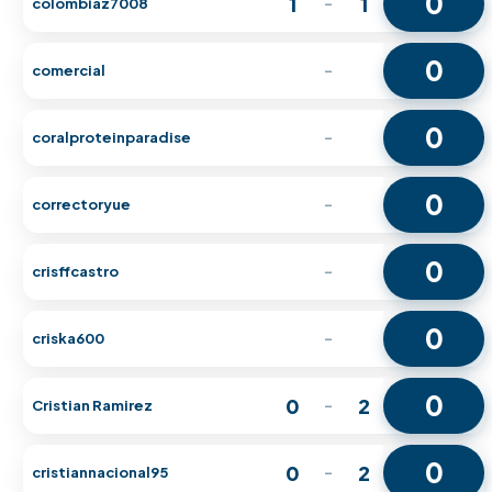
0
1
1
colombiaz7008
-
0
comercial
-
0
coralproteinparadise
-
0
correctoryue
-
0
crisffcastro
-
0
criska600
-
0
0
2
Cristian Ramirez
-
0
0
2
cristiannacional95
-