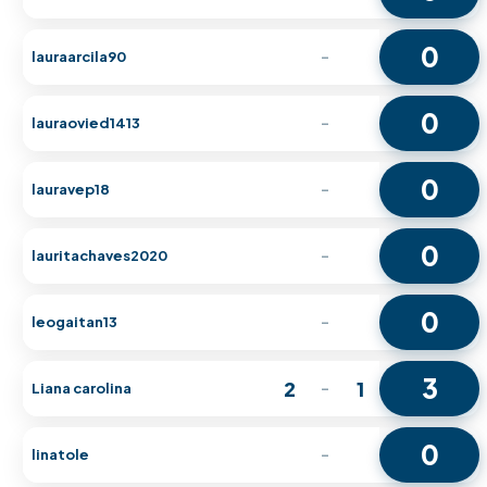
0
lauraarcila90
-
0
lauraovied1413
-
0
lauravep18
-
0
lauritachaves2020
-
0
leogaitan13
-
3
2
1
Liana carolina
-
0
linatole
-