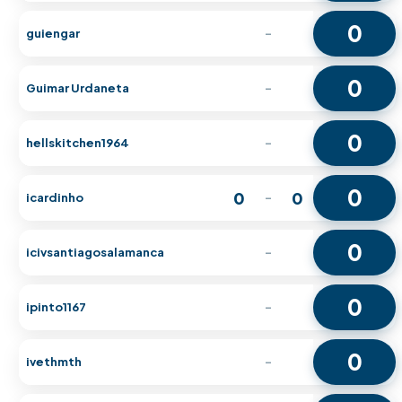
0
guiengar
-
0
Guimar Urdaneta
-
0
hellskitchen1964
-
0
0
0
icardinho
-
0
icivsantiagosalamanca
-
0
ipinto1167
-
0
ivethmth
-