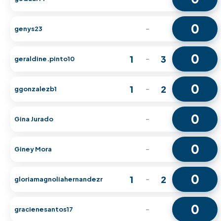
0
genys23
-
0
1
3
geraldine.pinto10
-
0
1
2
ggonzalezb1
-
0
Gina Jurado
-
0
Giney Mora
-
0
1
2
gloriamagnoliahernandezr
-
0
gracienesantos17
-