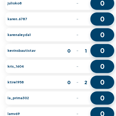
0
julioko8
-
0
karen.6787
-
0
karenaleyda1
-
0
0
1
kevinsbautistav
-
0
kris_1604
-
0
0
2
ktire1958
-
0
la_prima302
-
0
lamv69
-