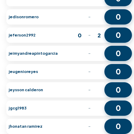
0
jedisonromero
-
0
0
2
jeferson2992
-
0
jeimyandreapintogarcia
-
0
jeugenioreyes
-
0
jeysson calderon
-
0
jgcg1983
-
0
jhonatan ramirez
-