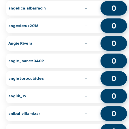
0
angelica.albarracin
-
0
angesicruz2016
-
0
Angie Rivera
-
0
angie_nanez0409
-
0
angietorocubides
-
0
anglik_19
-
0
anibal.villamizar
-