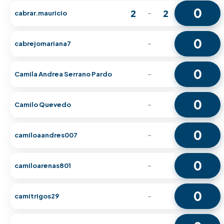
0
2
2
cabrar.mauricio
-
0
cabrejomariana7
-
0
Camila Andrea Serrano Pardo
-
0
Camilo Quevedo
-
0
camiloaandres007
-
0
camiloarenas801
-
0
camitrigos29
-