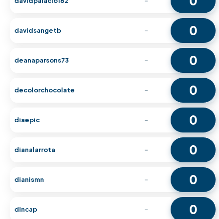
0
davidpalacio182
-
0
davidsangetb
-
0
deanaparsons73
-
0
decolorchocolate
-
0
diaepic
-
0
dianalarrota
-
0
dianismn
-
0
dincap
-