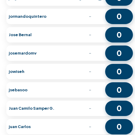
0
jormandoquintero
-
0
Jose Bernal
-
0
josemardomv
-
0
jowiseh
-
0
jsebasoo
-
0
Juan Camilo Samper G.
-
0
juan Carlos
-