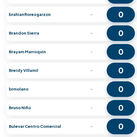
0
brahianflorezgarzon
-
0
Brandon Sierra
-
0
Brayam Marroquin
-
0
Breidy Villamil
-
0
brmolano
-
0
Bruno Niño
-
0
Bulevar Centro Comercial
-