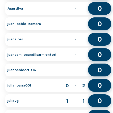
0
Juan silva
-
0
juan_pablo_zamora
-
0
juanalpar
-
0
juancamilocandilsarmiento6
-
0
juanpabloortiz16
-
0
0
2
julianparra001
-
0
1
1
julievg
-