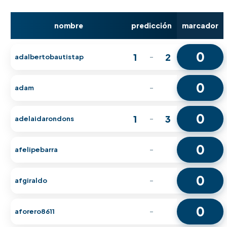
nombre
predicción
marcador
0
1
2
adalbertobautistap
-
0
adam
-
0
1
3
adelaidarondons
-
0
afelipebarra
-
0
afgiraldo
-
0
aforero8611
-