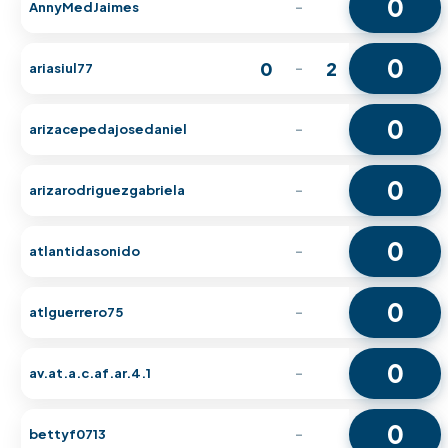
0
AnnyMedJaimes
-
0
0
2
ariasiul77
-
0
arizacepedajosedaniel
-
0
arizarodriguezgabriela
-
0
atlantidasonido
-
0
atlguerrero75
-
0
av.at.a.c.af.ar.4.1
-
0
bettyf0713
-