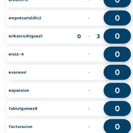
0
empresarialdlc2
-
0
0
3
erikanrodriguez1
-
0
eruiz-4
-
0
esaceavi
-
0
expansion
-
0
fabiolgomez8
-
0
facturacion
-