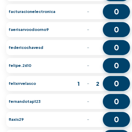
0
facturacionelectronica
-
0
faerisarvoodoorno9
-
0
federicochavesd
-
0
felipe.2610
-
0
1
2
felixrrvelasco
-
0
fernandotap123
-
0
flaxis29
-