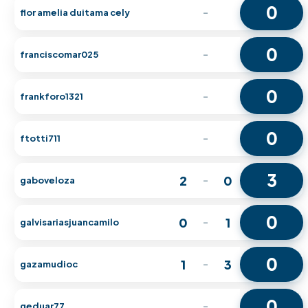
0
flor amelia duitama cely
-
0
franciscomar025
-
0
frankforo1321
-
0
ftotti711
-
3
2
0
gaboveloza
-
0
0
1
galvisariasjuancamilo
-
0
1
3
gazamudioc
-
0
geduar77
-