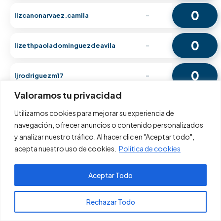
0
lizcanonarvaez.camila
-
0
lizethpaoladominguezdeavila
-
0
ljrodriguezm17
-
Valoramos tu privacidad
0
Lopez
-
Utilizamos cookies para mejorar su experiencia de
navegación, ofrecer anuncios o contenido personalizados
0
lpamelavilarias
-
y analizar nuestro tráfico. Al hacer clic en "Aceptar todo",
acepta nuestro uso de cookies.
Política de cookies
0
lu.m.e.nj.a.s.on.038.
-
Aceptar Todo
0
lucerochb
-
Pagos PSE
Rechazar Todo