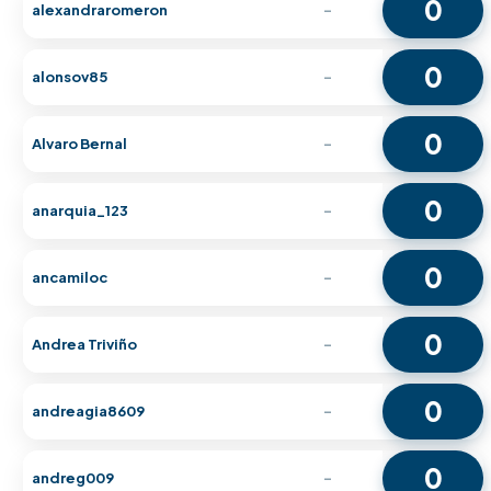
0
alexandraromeron
-
0
alonsov85
-
0
Alvaro Bernal
-
0
anarquia_123
-
0
ancamiloc
-
0
Andrea Triviño
-
0
andreagia8609
-
0
andreg009
-