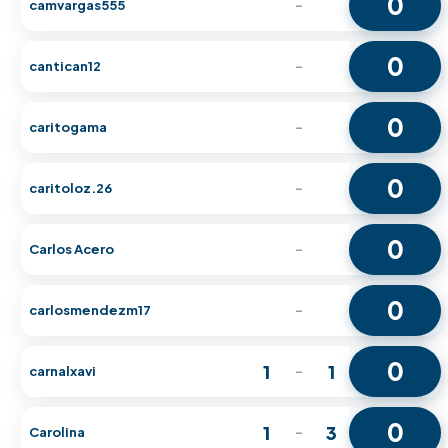
0
camvargas555
-
0
cantican12
-
0
caritogama
-
0
caritoloz.26
-
0
Carlos Acero
-
0
carlosmendezm17
-
0
1
1
carnalxavi
-
0
1
3
Carolina
-