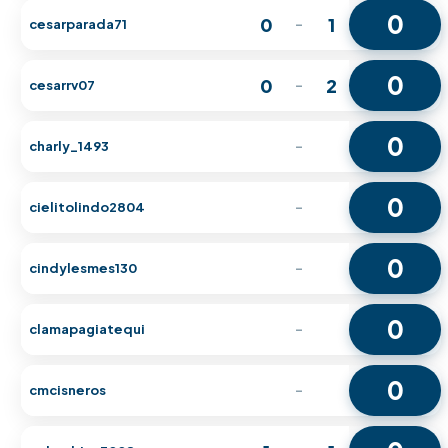
0
0
1
cesarparada71
-
0
0
2
cesarrv07
-
0
charly_1493
-
0
cielitolindo2804
-
0
cindylesmes130
-
0
clamapagiatequi
-
0
cmcisneros
-