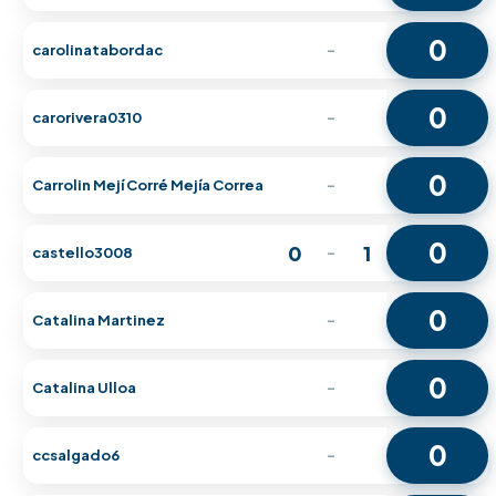
0
carolinatabordac
-
0
carorivera0310
-
0
Carrolin Mejí Corré Mejía Correa
-
0
0
1
castello3008
-
0
Catalina Martinez
-
0
Catalina Ulloa
-
0
ccsalgado6
-