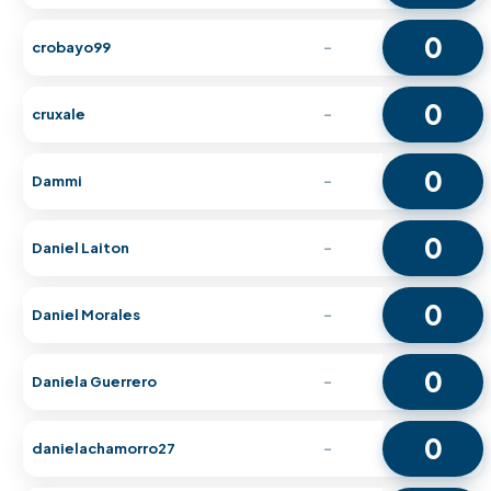
0
crobayo99
-
0
cruxale
-
0
Dammi
-
0
Daniel Laiton
-
0
Daniel Morales
-
0
Daniela Guerrero
-
0
danielachamorro27
-