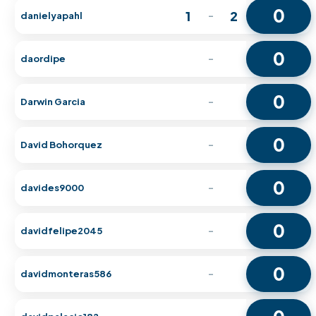
0
1
2
danielyapahl
-
0
daordipe
-
0
Darwin Garcia
-
0
David Bohorquez
-
0
davides9000
-
0
davidfelipe2045
-
0
davidmonteras586
-