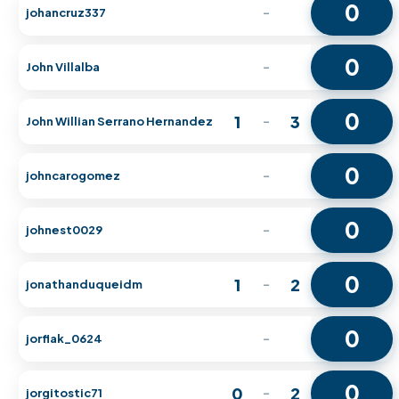
0
johancruz337
-
0
John Villalba
-
0
1
3
John Willian Serrano Hernandez
-
0
johncarogomez
-
0
johnest0029
-
0
1
2
jonathanduqueidm
-
0
jorflak_0624
-
0
0
2
jorgitostic71
-