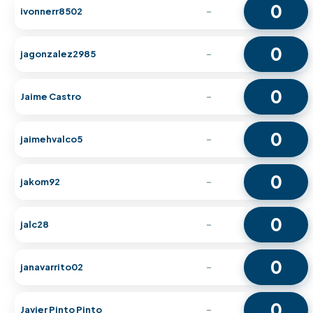
0
ivonnerr8502
-
0
jagonzalez2985
-
0
Jaime Castro
-
0
jaimehvalco5
-
0
jakom92
-
0
jalc28
-
0
janavarrito02
-
0
Javier Pinto Pinto
-