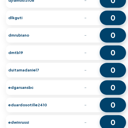
0
djramos13108
-
0
dlkguti
-
0
dmrubiano
-
0
dmtb19
-
0
duitamadaniel7
-
0
edgarsansbc
-
0
eduardosotille2410
-
0
edwinrussi
-