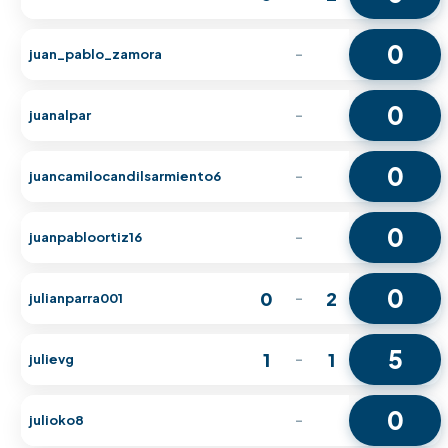
0
juan_pablo_zamora
-
0
juanalpar
-
0
juancamilocandilsarmiento6
-
0
juanpabloortiz16
-
0
0
2
julianparra001
-
5
1
1
julievg
-
0
julioko8
-