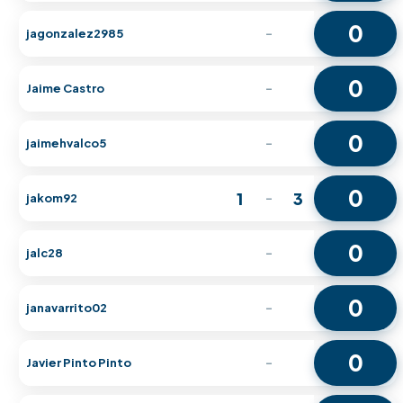
0
jagonzalez2985
-
0
Jaime Castro
-
0
jaimehvalco5
-
0
1
3
jakom92
-
0
jalc28
-
0
janavarrito02
-
0
Javier Pinto Pinto
-