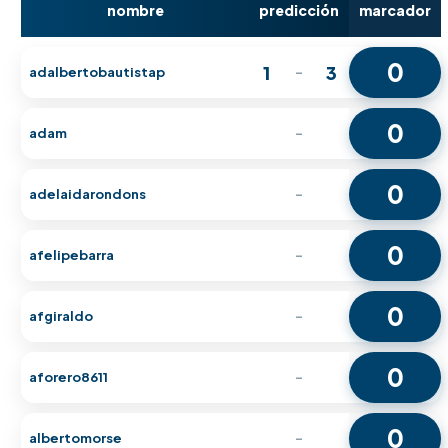
nombre
predicción
marcador
0
1
3
adalbertobautistap
-
0
adam
-
0
adelaidarondons
-
0
afelipebarra
-
0
afgiraldo
-
0
aforero8611
-
0
albertomorse
-