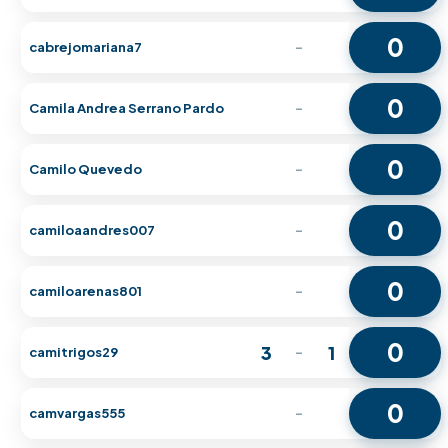
0
cabrejomariana7
-
0
Camila Andrea Serrano Pardo
-
0
Camilo Quevedo
-
0
camiloaandres007
-
0
camiloarenas801
-
0
3
1
camitrigos29
-
0
camvargas555
-