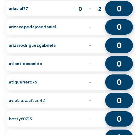
0
0
2
ariasiul77
-
0
arizacepedajosedaniel
-
0
arizarodriguezgabriela
-
0
atlantidasonido
-
0
atlguerrero75
-
0
av.at.a.c.af.ar.4.1
-
0
bettyf0713
-