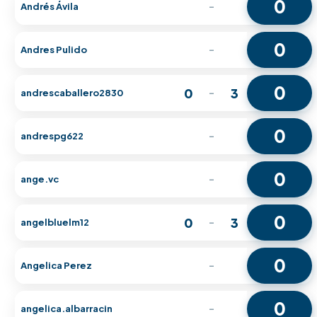
0
Andrés Ávila
-
0
Andres Pulido
-
0
0
3
andrescaballero2830
-
0
andrespg622
-
0
ange.vc
-
0
0
3
angelbluelm12
-
0
Angelica Perez
-
0
angelica.albarracin
-