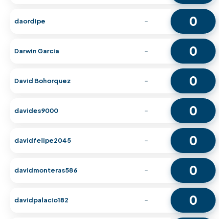
0
daordipe
-
0
Darwin Garcia
-
0
David Bohorquez
-
0
davides9000
-
0
davidfelipe2045
-
0
davidmonteras586
-
0
davidpalacio182
-