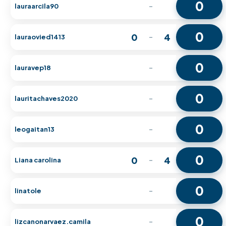
0
lauraarcila90
-
0
0
4
lauraovied1413
-
0
lauravep18
-
0
lauritachaves2020
-
0
leogaitan13
-
0
0
4
Liana carolina
-
0
linatole
-
0
lizcanonarvaez.camila
-