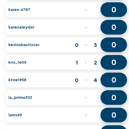
0
karen.6787
-
0
karenaleyda1
-
0
0
3
kevinsbautistav
-
0
1
2
kris_1604
-
0
0
4
ktire1958
-
0
la_prima302
-
0
lamv69
-