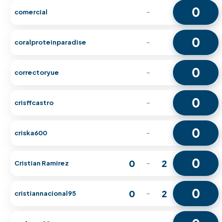
0
comercial
-
0
coralproteinparadise
-
0
correctoryue
-
0
crisffcastro
-
0
criska600
-
0
0
2
Cristian Ramirez
-
0
0
2
cristiannacional95
-