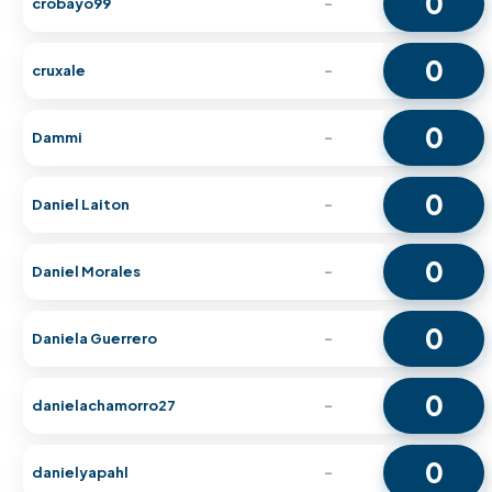
0
crobayo99
-
0
cruxale
-
0
Dammi
-
0
Daniel Laiton
-
0
Daniel Morales
-
0
Daniela Guerrero
-
0
danielachamorro27
-
0
danielyapahl
-