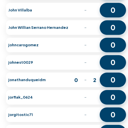
0
John Villalba
-
0
John Willian Serrano Hernandez
-
0
johncarogomez
-
0
johnest0029
-
0
0
2
jonathanduqueidm
-
0
jorflak_0624
-
0
jorgitostic71
-