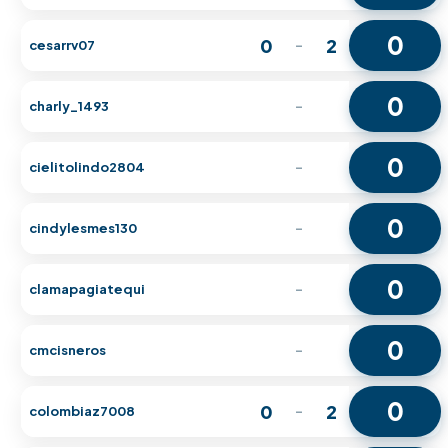
0
0
2
cesarrv07
-
0
charly_1493
-
0
cielitolindo2804
-
0
cindylesmes130
-
0
clamapagiatequi
-
0
cmcisneros
-
0
0
2
colombiaz7008
-