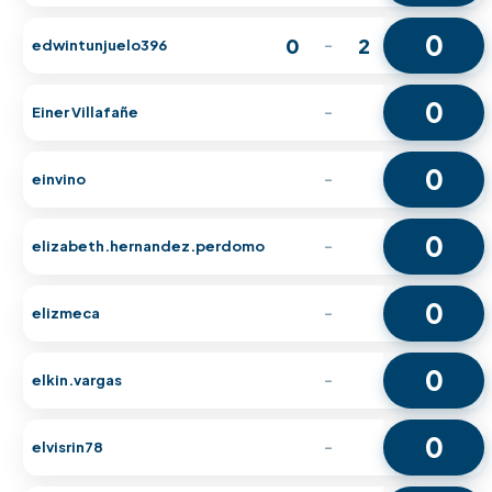
0
0
2
edwintunjuelo396
-
0
Einer Villafañe
-
0
einvino
-
0
elizabeth.hernandez.perdomo
-
0
elizmeca
-
0
elkin.vargas
-
0
elvisrin78
-