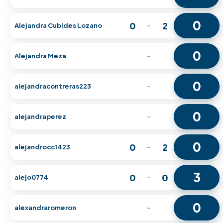
0
0
2
Alejandra Cubides Lozano
-
0
Alejandra Meza
-
0
alejandracontreras223
-
0
alejandraperez
-
0
0
2
alejandrocc1423
-
3
0
0
alejo0774
-
0
alexandraromeron
-