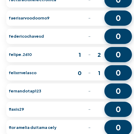
0
faerisarvoodoorno9
-
0
federicochavesd
-
0
1
2
felipe.2610
-
0
0
1
felixrrvelasco
-
0
fernandotap123
-
0
flaxis29
-
0
flor amelia duitama cely
-