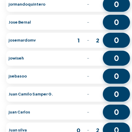
0
jormandoquintero
-
0
Jose Bernal
-
0
1
2
josemardomv
-
0
jowiseh
-
0
jsebasoo
-
0
Juan Camilo Samper G.
-
0
juan Carlos
-
0
0
2
Juan silva
-