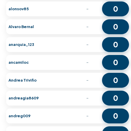
0
alonsov85
-
0
Alvaro Bernal
-
0
anarquia_123
-
0
ancamiloc
-
0
Andrea Triviño
-
0
andreagia8609
-
0
andreg009
-