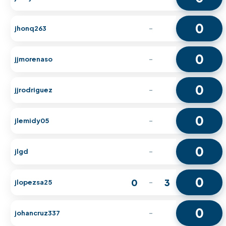
0
jhonq263
-
0
jjmorenaso
-
0
jjrodriguez
-
0
jlemidy05
-
0
jlgd
-
0
0
3
jlopezsa25
-
0
johancruz337
-