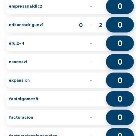
0
empresarialdlc2
-
0
0
2
erikanrodriguez1
-
0
eruiz-4
-
0
esaceavi
-
0
expansion
-
0
fabiolgomez8
-
0
facturacion
-
0
facturacionelectronica
-