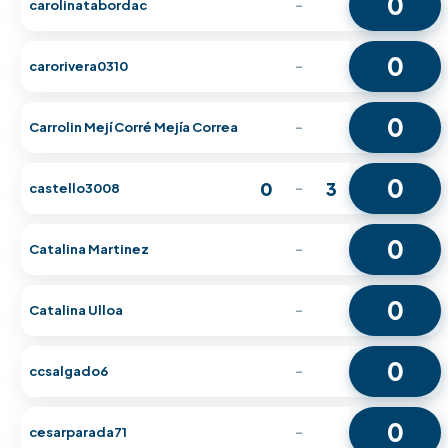
0
carolinatabordac
-
0
carorivera0310
-
0
Carrolin Mejí Corré Mejía Correa
-
0
0
3
castello3008
-
0
Catalina Martinez
-
0
Catalina Ulloa
-
0
ccsalgado6
-
0
cesarparada71
-