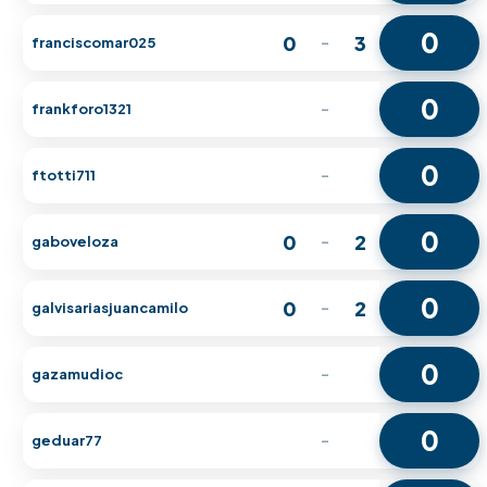
0
0
3
franciscomar025
-
0
frankforo1321
-
0
ftotti711
-
0
0
2
gaboveloza
-
0
0
2
galvisariasjuancamilo
-
0
gazamudioc
-
0
geduar77
-