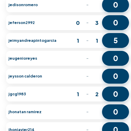
0
jedisonromero
-
0
0
3
jeferson2992
-
5
1
1
jeimyandreapintogarcia
-
0
jeugenioreyes
-
0
jeysson calderon
-
0
1
2
jgcg1983
-
0
jhonatan ramirez
-
0
jhonjavier214
-