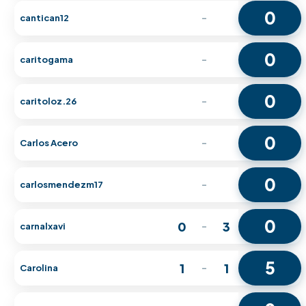
0
cantican12
-
0
caritogama
-
0
caritoloz.26
-
0
Carlos Acero
-
0
carlosmendezm17
-
0
0
3
carnalxavi
-
5
1
1
Carolina
-