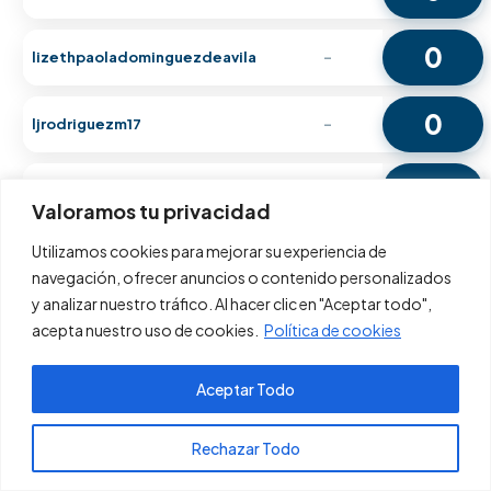
0
lizethpaoladominguezdeavila
-
0
ljrodriguezm17
-
0
Lopez
-
Valoramos tu privacidad
Utilizamos cookies para mejorar su experiencia de
0
lpamelavilarias
-
navegación, ofrecer anuncios o contenido personalizados
y analizar nuestro tráfico. Al hacer clic en "Aceptar todo",
0
lu.m.e.nj.a.s.on.038.
-
acepta nuestro uso de cookies.
Política de cookies
0
Aceptar Todo
lucerochb
-
Pagos PSE
Rechazar Todo
0
Luis Eduardo Pachón Acero
-