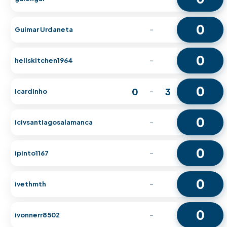
0
Guimar Urdaneta
-
0
hellskitchen1964
-
0
0
3
icardinho
-
0
icivsantiagosalamanca
-
0
ipinto1167
-
0
ivethmth
-
0
ivonnerr8502
-