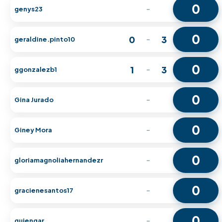
0
genys23
-
0
0
3
geraldine.pinto10
-
0
1
3
ggonzalezb1
-
0
Gina Jurado
-
0
Giney Mora
-
0
gloriamagnoliahernandezr
-
0
gracienesantos17
-
0
guiengar
-