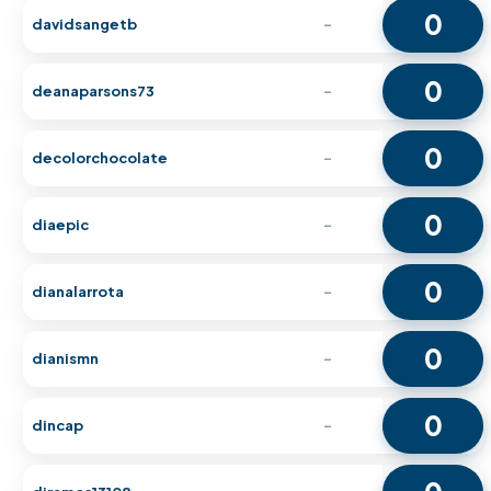
0
davidsangetb
-
0
deanaparsons73
-
0
decolorchocolate
-
0
diaepic
-
0
dianalarrota
-
0
dianismn
-
0
dincap
-