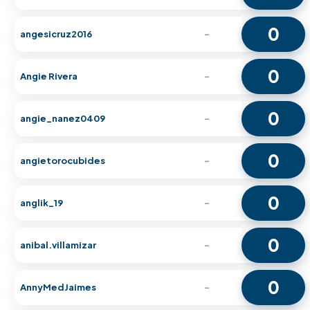
0
angesicruz2016
-
0
Angie Rivera
-
0
angie_nanez0409
-
0
angietorocubides
-
0
anglik_19
-
0
anibal.villamizar
-
0
AnnyMedJaimes
-