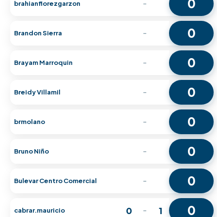
0
brahianflorezgarzon
-
0
Brandon Sierra
-
0
Brayam Marroquin
-
0
Breidy Villamil
-
0
brmolano
-
0
Bruno Niño
-
0
Bulevar Centro Comercial
-
0
0
1
cabrar.mauricio
-