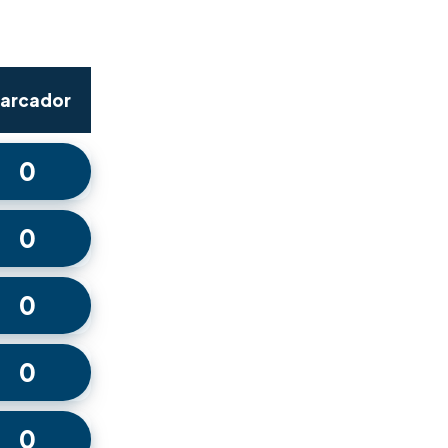
arcador
0
0
0
0
0