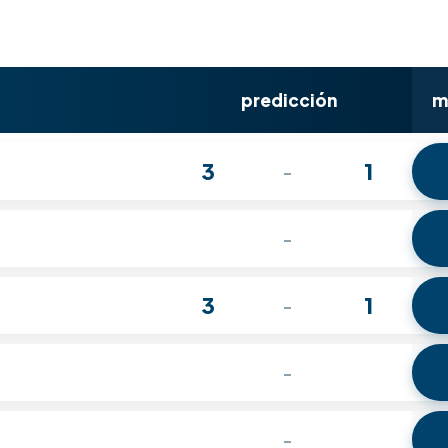
predicción
m
3
1
-
-
3
1
-
-
-