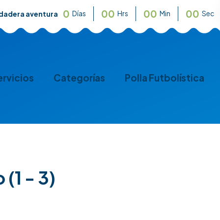
0
0
0
0
0
0
0
Días
Hrs
Min
Sec
rdadera aventura
ervicios
Categorías
Polla Futbolística
(1 - 3)