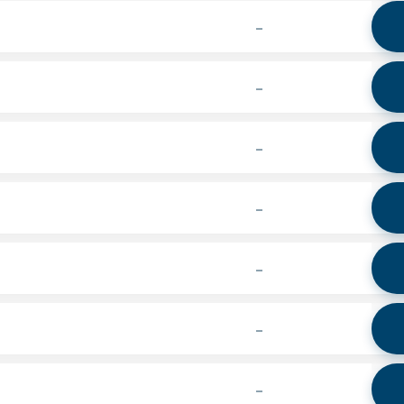
-
-
-
-
-
-
-