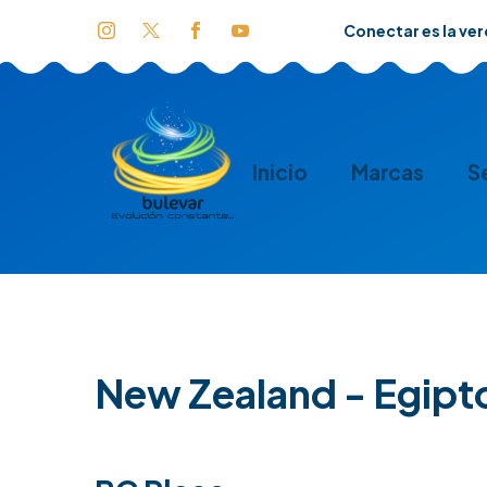
Conectar es la ve
Inicio
Marcas
S
New Zealand - Egipto 