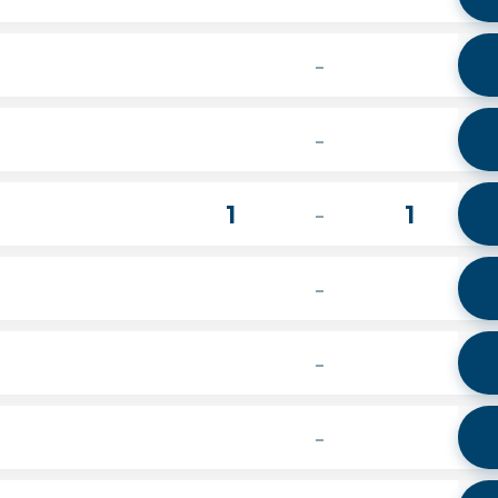
-
-
1
1
-
-
-
-