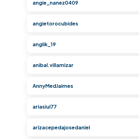
angie_nanez0409
angietorocubides
anglik_19
anibal.villamizar
AnnyMedJaimes
ariasiul77
arizacepedajosedaniel