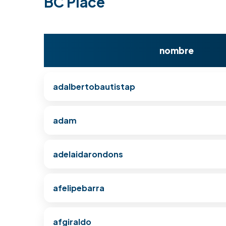
BC Place
nombre
adalbertobautistap
adam
adelaidarondons
afelipebarra
afgiraldo