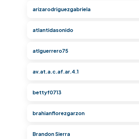
arizarodriguezgabriela
atlantidasonido
atlguerrero75
av.at.a.c.af.ar.4.1
bettyf0713
brahianflorezgarzon
Brandon Sierra