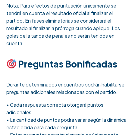
Nota: Para efectos de puntuación únicamente se
tendrá en cuenta el resultado oficial al finalizar el
partido. En fases eliminatorias se considerará el
resultado al finalizar la prórroga cuando aplique. Los
goles de la tanda de penales no serán tenidos en
cuenta.
Preguntas Bonificadas
Durante determinados encuentros podrán habilitarse
preguntas adicionales relacionadas con el partido.
• Cada respuesta correcta otorgará puntos
adicionales.
• La cantidad de puntos podrá variar según la dinámica
establecida para cada pregunta.
• Estas preguntas estarán disponibles únicamente