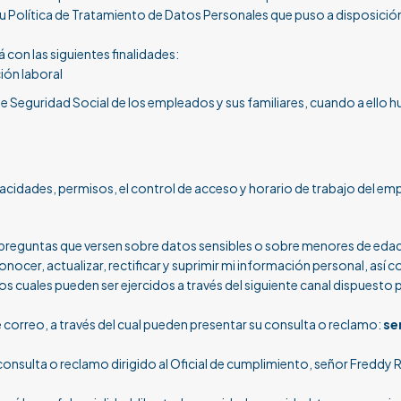
 su Política de Tratamiento de Datos Personales que puso a disposici
 con las siguientes finalidades:
ión laboral
de Seguridad Social de los empleados y sus familiares, cuando a ello hu
idades, permisos, el control de acceso y horario de trabajo del empl
r preguntas que versen sobre datos sensibles o sobre menores de eda
onocer, actualizar, rectificar y suprimir mi información personal, así
s cuales pueden ser ejercidos a través del siguiente canal dispuesto p
e correo, a través del cual pueden presentar su consulta o reclamo:
se
 consulta o reclamo dirigido al Oficial de cumplimiento, señor Freddy R