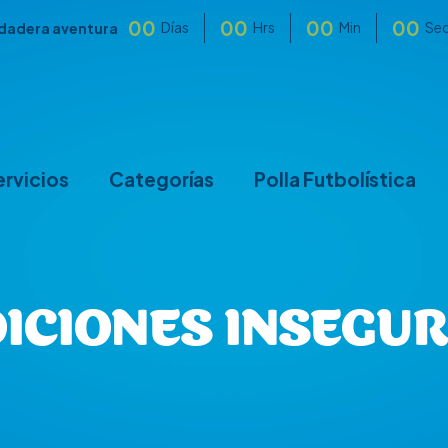
00
00
00
00
Días
Hrs
Min
Se
rdadera aventura
ervicios
Categorías
Polla Futbolística
DICIONES INSEGU