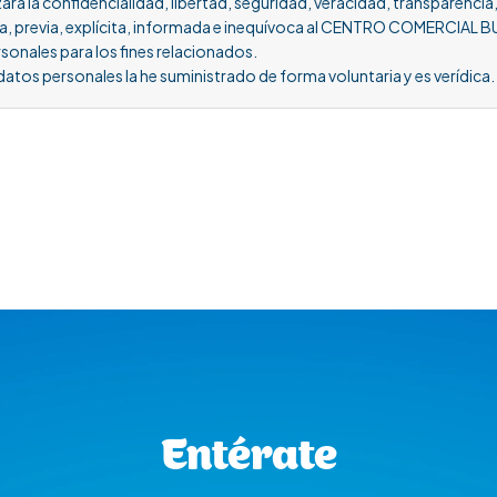
la confidencialidad, libertad, seguridad, veracidad, transparencia,
ia, previa, explícita, informada e inequívoca al CENTRO COMERCIAL B
sonales para los fines relacionados.
atos personales la he suministrado de forma voluntaria y es verídica.
Entérate