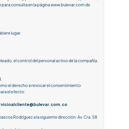
ón para consulta en la página www.bulevar.com de
biere lugar.
eado, el control del personal activo de la compañía,
d.
 como el derecho a revocar el consentimiento
ara el efecto:
rvicioalcliente@bulevar.com.co
iascos Rodríguez a la siguiente dirección: Av. Cra. 58