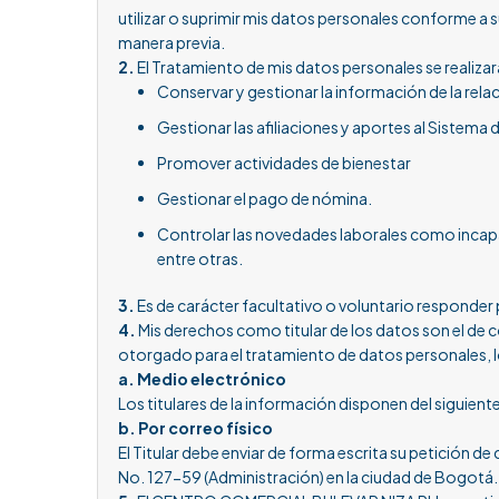
utilizar o suprimir mis datos personales conforme a
manera previa.
2.
El Tratamiento de mis datos personales se realizará
Conservar y gestionar la información de la relac
Gestionar las afiliaciones y aportes al Sistema 
Promover actividades de bienestar
Gestionar el pago de nómina.
Controlar las novedades laborales como incapac
entre otras.
3.
Es de carácter facultativo o voluntario responde
4.
Mis derechos como titular de los datos son el de c
otorgado para el tratamiento de datos personales, lo
a. Medio electrónico
Los titulares de la información disponen del siguient
b. Por correo físico
El Titular debe enviar de forma escrita su petición de
No. 127-59 (Administración) en la ciudad de Bogotá.