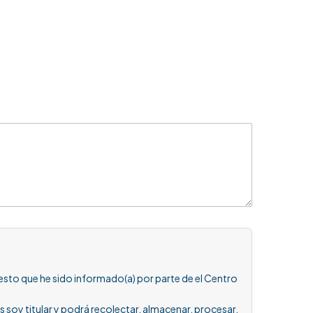
esto que he sido informado(a) por parte de el Centro
y titular y podrá recolectar, almacenar, procesar,